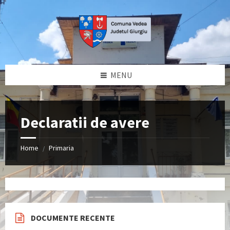
Skip
Skip
Skip
to
to
to
content
left
footer
sidebar
MENU
Declaratii de avere
Home
Primaria
/
DOCUMENTE RECENTE